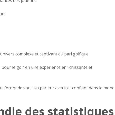
ances des joueurs.
urs.
univers complexe et captivant du pari golfique.
our le golf en une expérience enrichissante et
ui feront de vous un parieur averti et confiant dans le mond
die des statistiques