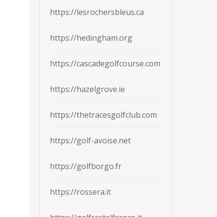
https://lesrochersbleus.ca
https://hedingham.org
https://cascadegolfcourse.com
https://hazelgrove.ie
https://thetracesgolfclub.com
https://golf-avoise.net
https://golfborgo.fr
https://rossera.it