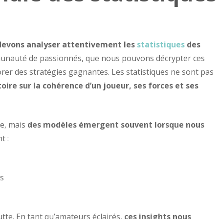
devons analyser attentivement les
statistiques
des
munauté de passionnés, que nous pouvons décrypter ces
orer des stratégies gagnantes. Les statistiques ne sont pas
oire sur la cohérence d’un joueur, ses forces et ses
e, mais
des modèles émergent souvent lorsque nous
t :
és
tte. En tant qu’amateurs éclairés,
ces insights nous