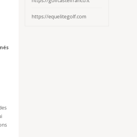
https://golfcastelfranco.it
https://equelitegolf.com
rmés
 des
i
ons