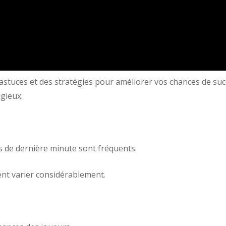
astuces et des stratégies pour améliorer vos chances de suc
gieux.
s de dernière minute sont fréquents.
nt varier considérablement.