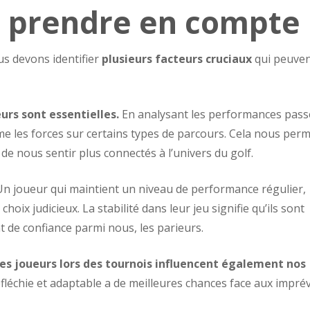
à prendre en compte
ous devons identifier
plusieurs facteurs cruciaux
qui peuve
urs sont essentielles.
En analysant les performances pass
 les forces sur certains types de parcours. Cela nous per
 de nous sentir plus connectés à l’univers du golf.
n joueur qui maintient un niveau de performance régulier,
oix judicieux. La stabilité dans leur jeu signifie qu’ils sont
t de confiance parmi nous, les parieurs.
 les joueurs lors des tournois influencent également nos
léchie et adaptable a de meilleures chances face aux imprév