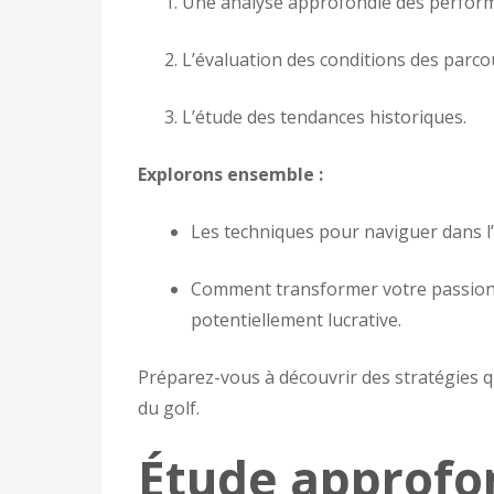
Une analyse approfondie des perform
L’évaluation des conditions des parco
L’étude des tendances historiques.
Explorons ensemble :
Les techniques pour naviguer dans l’
Comment transformer votre passion p
potentiellement lucrative.
Préparez-vous à découvrir des stratégies q
du golf.
Étude approfon