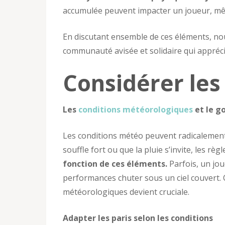
accumulée peuvent impacter un joueur, mê
En discutant ensemble de ces éléments, nous
communauté avisée et solidaire qui apprécie 
Considérer les
Les
conditions météorologiques
et le go
Les conditions météo peuvent radicalement
souffle fort ou que la pluie s’invite, les rè
fonction de ces éléments.
Parfois, un jou
performances chuter sous un ciel couvert. 
météorologiques devient cruciale.
Adapter les paris selon les conditions