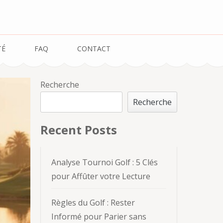
TÉ
FAQ
CONTACT
Recherche
Recherche
Recent Posts
Analyse Tournoi Golf : 5 Clés
pour Affûter votre Lecture
Règles du Golf : Rester
Informé pour Parier sans