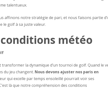
me talentueux.
 affinons notre stratégie de pari, et nous faisons partie d
le golf à sa juste valeur.
 conditions météo
lf
 transformer la dynamique d’un tournoi de golf. Quand le v
gles du jeu changent.
Nous devons ajuster nos paris en
eur qui excelle par temps ensoleillé pourrait voir ses
C’est là que notre compréhension des conditions