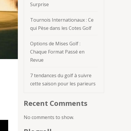
Surprise
Tournois Internationaux : Ce
qui Pèse dans les Cotes Golf
Options de Mises Golf :
Chaque Format Passé en
Revue
7 tendances du golf à suivre
cette saison pour les parieurs
Recent Comments
No comments to show.