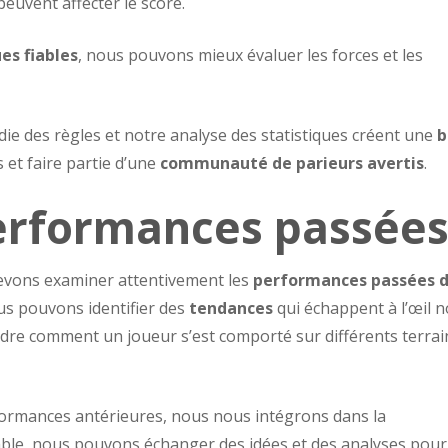
uvent affecter le score.
es fiables
, nous pouvons mieux évaluer les forces et les
 des règles et notre analyse des statistiques créent une
b
 et faire partie d’une
communauté de parieurs avertis
.
performances passée
devons examiner attentivement les
performances passées 
us pouvons identifier des
tendances
qui échappent à l’œil 
dre comment un joueur s’est comporté sur différents terrai
rformances antérieures, nous nous intégrons dans la
ble, nous pouvons échanger des idées et des analyses pour