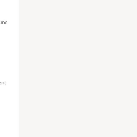
’une
ent