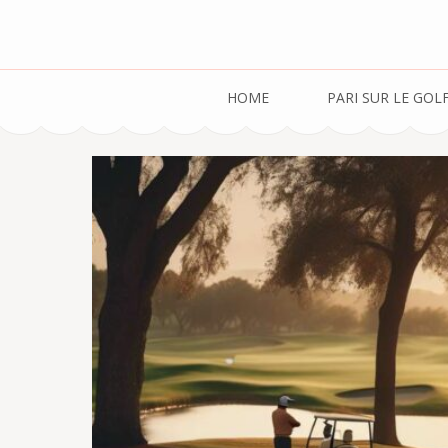
Golfdestempliers.f
HOME
PARI SUR LE GOL