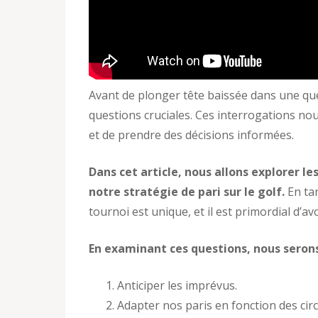
Avant de plonger tête baissée dans une qu
questions cruciales. Ces interrogations no
et de prendre des décisions informées.
Dans cet article, nous allons explorer l
notre stratégie de pari sur le golf.
En tan
tournoi est unique, et il est primordial d’a
En examinant ces questions, nous serons
Anticiper les imprévus.
Adapter nos paris en fonction des cir