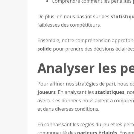
Comprendre comment les pénalités pe
De plus, en nous basant sur des
statistiqu
faiblesses des compétiteurs.
Ensemble, notre compréhension approfondie
solide
pour prendre des décisions éclairées
Analyser les 
Pour affiner nos stratégies de pari, nous 
joueurs
. En analysant les
statistiques
, no
averti. Ces données nous aident à compren
et dans diverses conditions.
En connaissant les règles du jeu et les pe
communauté des
parieurs éclairés
. Ensem