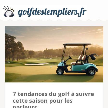
Golfdestempliers.fr –
Pari sur le golf
7 tendances du golf à suivre
cette saison pour les
parieurs