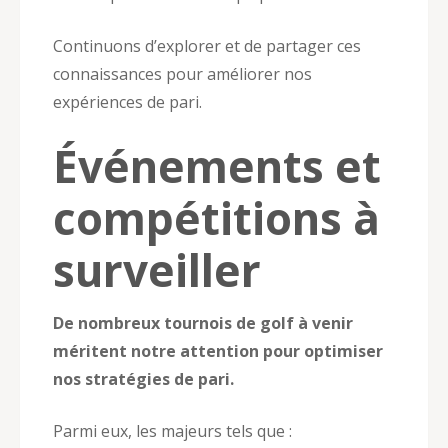
Continuons d’explorer et de partager ces
connaissances pour améliorer nos
expériences de pari.
Événements et
compétitions à
surveiller
De nombreux tournois de golf à venir
méritent notre attention pour optimiser
nos stratégies de pari.
Parmi eux, les majeurs tels que :