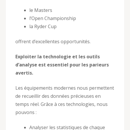
le Masters
l’Open Championship
la Ryder Cup
offrent d’excellentes opportunités.
Exploiter la technologie et les outils
d’analyse est essentiel pour les parieurs
avertis.
Les équipements modernes nous permettent
de recueillir des données précieuses en
temps réel. Grâce à ces technologies, nous
pouvons :
Analyser les statistiques de chaque