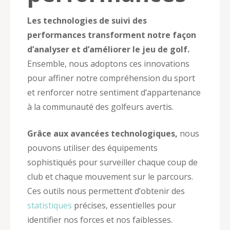
Les technologies de suivi des
performances transforment notre façon
d’analyser et d’améliorer le jeu de golf.
Ensemble, nous adoptons ces innovations
pour affiner notre compréhension du sport
et renforcer notre sentiment d’appartenance
à la communauté des golfeurs avertis.
Grâce aux avancées technologiques,
nous
pouvons utiliser des équipements
sophistiqués pour surveiller chaque coup de
club et chaque mouvement sur le parcours.
Ces outils nous permettent d’obtenir des
statistiques
précises, essentielles pour
identifier nos forces et nos faiblesses.