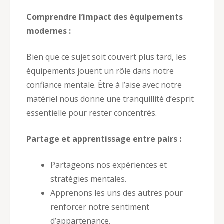
Comprendre l’impact des équipements
modernes :
Bien que ce sujet soit couvert plus tard, les
équipements jouent un rôle dans notre
confiance mentale. Être à l’aise avec notre
matériel nous donne une tranquillité d’esprit
essentielle pour rester concentrés.
Partage et apprentissage entre pairs :
Partageons nos expériences et
stratégies mentales.
Apprenons les uns des autres pour
renforcer notre sentiment
d’appartenance.