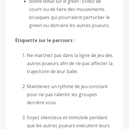
Bonne tenue sur le green
: Évitez de
courir ou de faire des mouvements
brusques qui pourraient perturber le
green ou distraire les autres joueurs.
Étiquette sur le parcours :
Ne marchez pas dans la ligne de jeu des
autres joueurs afin de ne pas affecter la
trajectoire de leur balle.
Maintenez un rythme de jeu constant
pour ne pas ralentir les groupes
derrière vous.
Soyez silencieux et immobile pendant
que les autres joueurs exécutent leurs