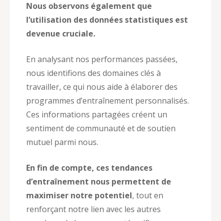
Nous observons également que
l’utilisation des données statistiques est
devenue cruciale.
En analysant nos performances passées,
nous identifions des domaines clés à
travailler, ce qui nous aide à élaborer des
programmes d’entraînement personnalisés.
Ces informations partagées créent un
sentiment de communauté et de soutien
mutuel parmi nous.
En fin de compte, ces tendances
d’entraînement nous permettent de
maximiser notre potentiel
, tout en
renforçant notre lien avec les autres