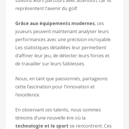
suivons leurs parcours avec attention, car ils
représentent l’avenir du golf.
Grâce aux équipements modernes
, ces
joueurs peuvent maintenant analyser leurs
performances avec une précision incroyable.
Les statistiques détaillées leur permettent
d’affiner leur jeu, de détecter leurs forces et
de travailler sur leurs faiblesses.
Nous, en tant que passionnés, partageons
cette fascination pour l’innovation et
l’excellence.
En observant ces talents, nous sommes
témoins d’une nouvelle ère où la
technologie et le sport
se rencontrent. Ces