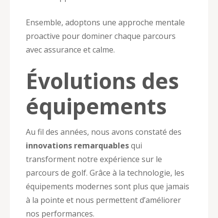
Ensemble, adoptons une approche mentale
proactive pour dominer chaque parcours
avec assurance et calme.
Évolutions des
équipements
Au fil des années, nous avons constaté des
innovations remarquables
qui
transforment notre expérience sur le
parcours de golf. Grâce à la technologie, les
équipements modernes sont plus que jamais
à la pointe et nous permettent d’améliorer
nos performances.