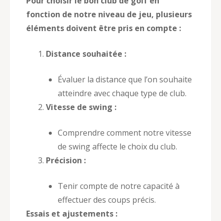
Pour choisir le bon club de golf en
fonction de notre niveau de jeu, plusieurs
éléments doivent être pris en compte :
Distance souhaitée :
Évaluer la distance que l’on souhaite
atteindre avec chaque type de club.
Vitesse de swing :
Comprendre comment notre vitesse
de swing affecte le choix du club.
Précision :
Tenir compte de notre capacité à
effectuer des coups précis.
Essais et ajustements :