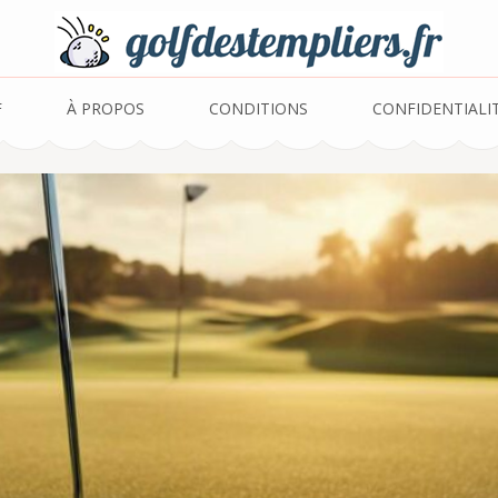
r – Pari sur le golf
F
À PROPOS
CONDITIONS
CONFIDENTIALI