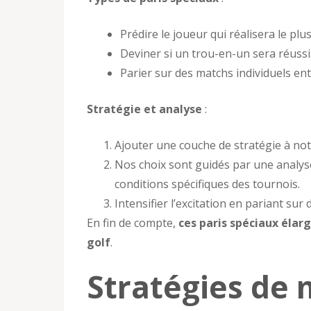
Prédire le joueur qui réalisera le plus
Deviner si un trou-en-un sera réussi
Parier sur des matchs individuels en
Stratégie et analyse
:
Ajouter une couche de stratégie à no
Nos choix sont guidés par une analy
conditions spécifiques des tournois.
Intensifier l’excitation en pariant sur
En fin de compte,
ces paris spéciaux élar
golf
.
Stratégies de