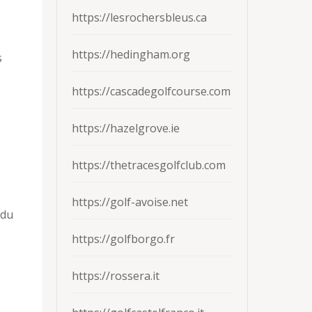
https://lesrochersbleus.ca
https://hedingham.org
s
https://cascadegolfcourse.com
https://hazelgrove.ie
https://thetracesgolfclub.com
https://golf-avoise.net
 du
https://golfborgo.fr
https://rossera.it