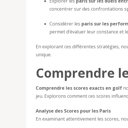
Explorer les
paris sur les duels ent
concentrer sur des confrontations s
Considérer les
paris sur les perfor
permet d’évaluer leur constance et l
En explorant ces différentes stratégies, n
unique.
Comprendre le
Comprendre les scores exacts en golf
no
jeu. Explorons comment ces scores influenc
Analyse des Scores pour les Paris
En examinant attentivement les scores, no