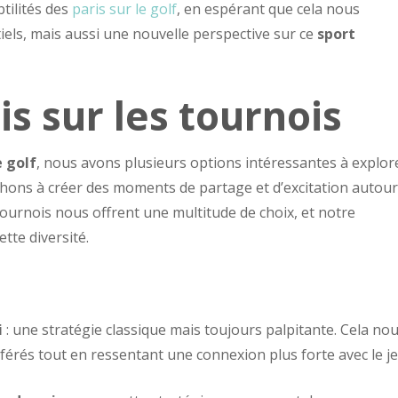
tilités des
paris sur le golf
, en espérant que cela nous
els, mais aussi une nouvelle perspective sur ce
sport
s sur les tournois
e golf
, nous avons plusieurs options intéressantes à explore
chons à créer des moments de partage et d’excitation autour
tournois nous offrent une multitude de choix, et notre
tte diversité.
i
: une stratégie classique mais toujours palpitante. Cela no
érés tout en ressentant une connexion plus forte avec le je