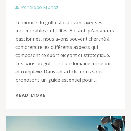
Pénélope Munoz
Le monde du golf est captivant avec ses
innombrables subtilités. En tant qu’amateurs
passionnés, nous avons souvent cherché à
comprendre les différents aspects qui
composent ce sport élégant et stratégique.
Les paris au golf sont un domaine intrigant
et complexe. Dans cet article, nous vous
proposons un guide essentiel pour …
READ MORE