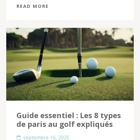
READ MORE
Guide essentiel : Les 8 types
de paris au golf expliqués
septembre 16, 2025