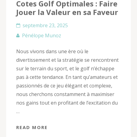
Cotes Golf Optimales : Faire
Jouer la Valeur en sa Faveur
septembre 23, 2025
Pénélope Munoz
Nous vivons dans une ère où le
divertissement et la stratégie se rencontrent
sur le terrain du sport, et le golf n’échappe
pas à cette tendance. En tant qu’amateurs et
passionnés de ce jeu élégant et complexe,
nous cherchons constamment à maximiser
nos gains tout en profitant de l’excitation du
…
READ MORE