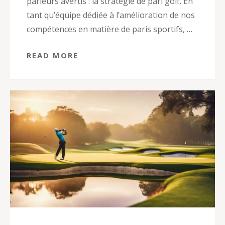
parieurs avertis : la stratégie de pari golf. En
tant qu’équipe dédiée à l’amélioration de nos
compétences en matière de paris sportifs, …
READ MORE