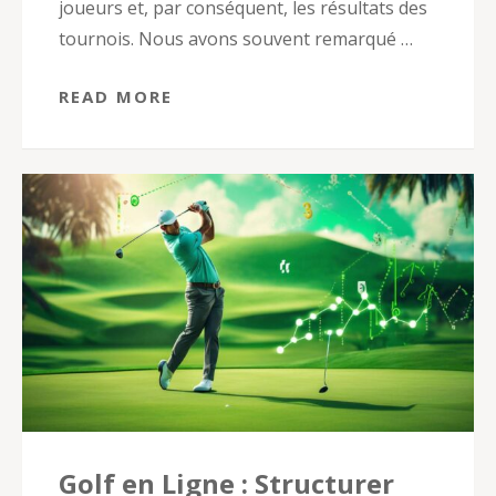
joueurs et, par conséquent, les résultats des
tournois. Nous avons souvent remarqué …
READ MORE
Golf en Ligne : Structurer