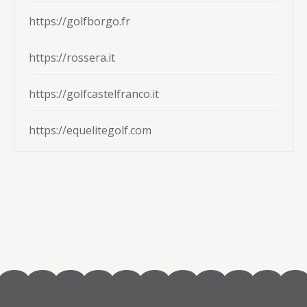
https://golfborgo.fr
https://rossera.it
https://golfcastelfranco.it
https://equelitegolf.com