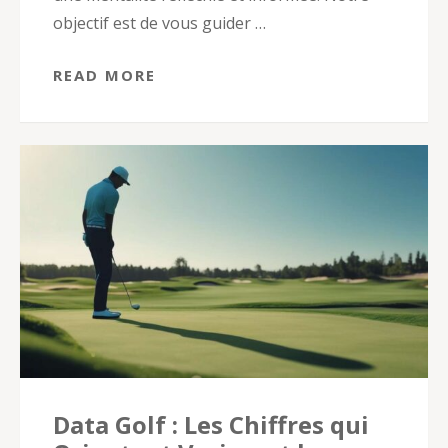
objectif est de vous guider …
READ MORE
Data Golf : Les Chiffres qui