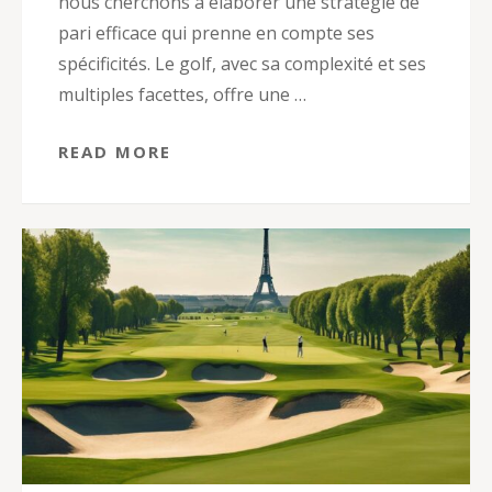
nous cherchons à élaborer une stratégie de
pari efficace qui prenne en compte ses
spécificités. Le golf, avec sa complexité et ses
multiples facettes, offre une …
READ MORE