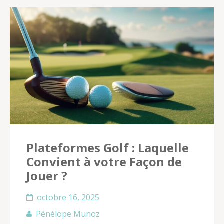
Plateformes Golf : Laquelle
Convient à votre Façon de
Jouer ?
octobre 16, 2025
Pénélope Munoz