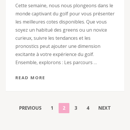
Cette semaine, nous nous plongeons dans le
monde captivant du golf pour vous présenter
les meilleures cotes disponibles. Que vous
soyez un habitué des greens ou un novice
curieux, suivre les tendances et les
pronostics peut ajouter une dimension
excitante à votre expérience du golf.
Ensemble, explorons : Les parcours …
READ MORE
NAVIGATION
PAGE
PAGE
PAGE
PAGE
PREVIOUS
1
2
3
4
NEXT
DES
ARTICLES