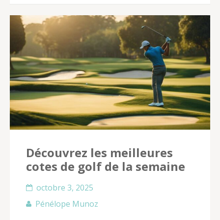
Découvrez les meilleures
cotes de golf de la semaine
octobre 3, 2025
Pénélope Munoz