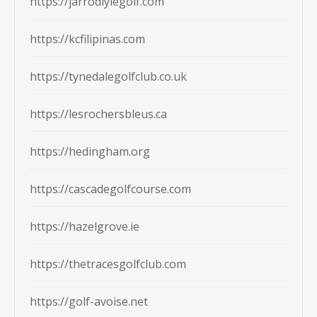
https://jarrodlylegolf.com
https://kcfilipinas.com
https://tynedalegolfclub.co.uk
https://lesrochersbleus.ca
https://hedingham.org
https://cascadegolfcourse.com
https://hazelgrove.ie
https://thetracesgolfclub.com
https://golf-avoise.net