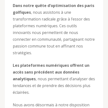
Dans notre quête d’optimisation des paris
golfiques
, nous assistons à une
transformation radicale grâce à l’essor des
plateformes numériques. Ces outils
innovants nous permettent de nous
connecter en communauté, partageant notre
passion commune tout en affinant nos
stratégies.
Les plateformes numériques offrent un
accès sans précédent aux données
analytiques
, nous permettant d’analyser des
tendances et de prendre des décisions plus
éclairées.
Nous avons désormais à notre disposition