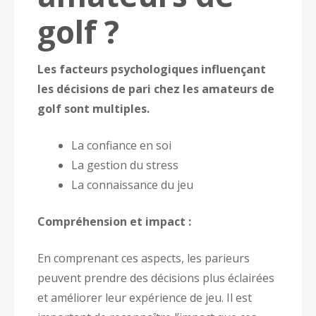
golf ?
Les facteurs psychologiques influençant
les décisions de pari chez les amateurs de
golf sont multiples.
La confiance en soi
La gestion du stress
La connaissance du jeu
Compréhension et impact :
En comprenant ces aspects, les parieurs
peuvent prendre des décisions plus éclairées
et améliorer leur expérience de jeu. Il est