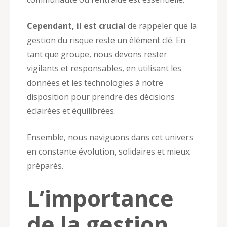
Cependant, il est crucial
de rappeler que la
gestion du risque reste un élément clé. En
tant que groupe, nous devons rester
vigilants et responsables, en utilisant les
données et les technologies à notre
disposition pour prendre des décisions
éclairées et équilibrées.
Ensemble, nous naviguons dans cet univers
en constante évolution, solidaires et mieux
préparés.
L’importance
de la gestion