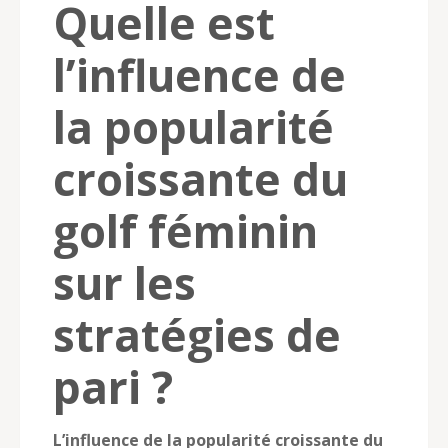
Quelle est
l’influence de
la popularité
croissante du
golf féminin
sur les
stratégies de
pari ?
L’influence de la popularité croissante du