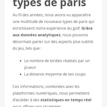
types de paris
Au fil des années, nous avons vu apparaître
une multitude de nouveaux types de paris qui
enrichissent notre expérience du golf.
Grâce
aux données analytiques
, nous pouvons
désormais parier sur des aspects plus subtils
du jeu, tels que :
Le nombre de birdies réalisés par un
joueur
La distance moyenne de ses coups
Ces informations, combinées avec les
plateformes numériques, nous permettent
d’accéder à des
statistiques en temps réel
pour affiner nos stratégies.