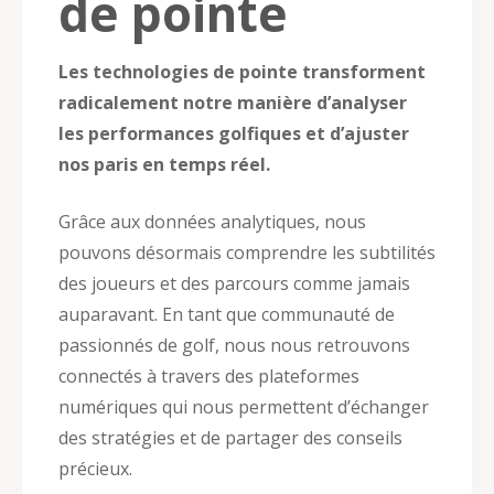
de pointe
Les technologies de pointe transforment
radicalement notre manière d’analyser
les performances golfiques et d’ajuster
nos paris en temps réel.
Grâce aux données analytiques, nous
pouvons désormais comprendre les subtilités
des joueurs et des parcours comme jamais
auparavant. En tant que communauté de
passionnés de golf, nous nous retrouvons
connectés à travers des plateformes
numériques qui nous permettent d’échanger
des stratégies et de partager des conseils
précieux.