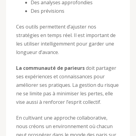
Des analyses approfondies
Des prévisions
Ces outils permettent d’ajuster nos
stratégies en temps réel. Il est important de
les utiliser intelligemment pour garder une
longueur d’avance.
La communauté de parieurs
doit partager
ses expériences et connaissances pour
améliorer ses pratiques. La gestion du risque
ne se limite pas à minimiser les pertes, elle
vise aussi à renforcer l’esprit collectif.
En cultivant une approche collaborative,
nous créons un environnement où chacun
peut prospérer dans le monde des paris sur