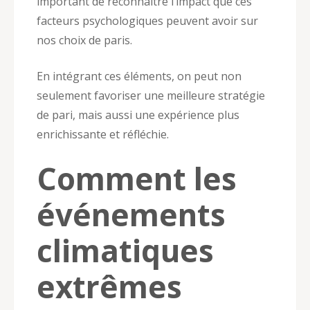
important de reconnaître l’impact que ces
facteurs psychologiques peuvent avoir sur
nos choix de paris.
En intégrant ces éléments, on peut non
seulement favoriser une meilleure stratégie
de pari, mais aussi une expérience plus
enrichissante et réfléchie.
Comment les
événements
climatiques
extrêmes