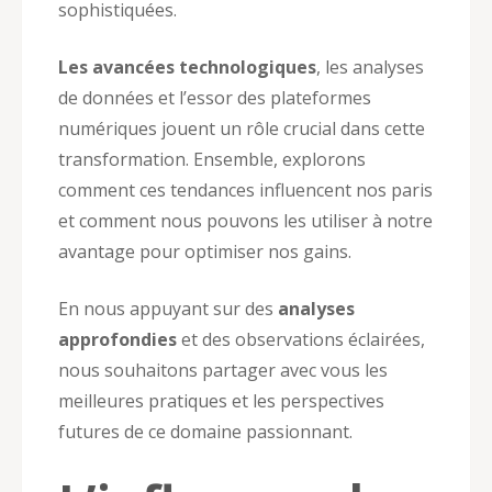
sophistiquées.
Les avancées technologiques
, les analyses
de données et l’essor des plateformes
numériques jouent un rôle crucial dans cette
transformation. Ensemble, explorons
comment ces tendances influencent nos paris
et comment nous pouvons les utiliser à notre
avantage pour optimiser nos gains.
En nous appuyant sur des
analyses
approfondies
et des observations éclairées,
nous souhaitons partager avec vous les
meilleures pratiques et les perspectives
futures de ce domaine passionnant.