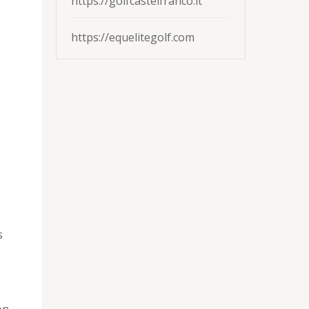
https://golfcastelfranco.it
https://equelitegolf.com
s