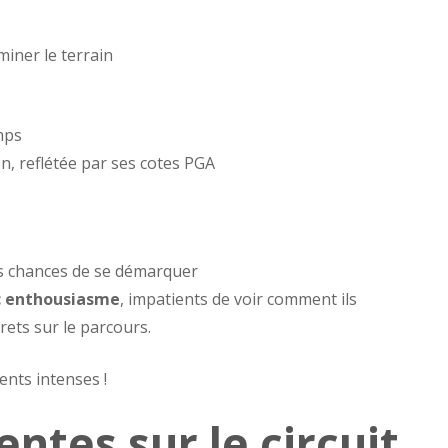
miner le terrain
mps
n, reflétée par ses cotes PGA
s chances de se démarquer
ec enthousiasme
, impatients de voir comment ils
rets sur le parcours.
nts intenses !
ntes sur le circuit