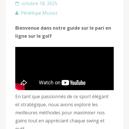
octobre 18, 2025
Pénélope Munoz
Bienvenue dans notre guide sur le pari en
ligne sur le golf
En tant que passionnés de ce sport élégant
et stratégique, nous avons exploré les
meilleures méthodes pour maximiser nos
gains tout en appréciant chaque swing et
putt.