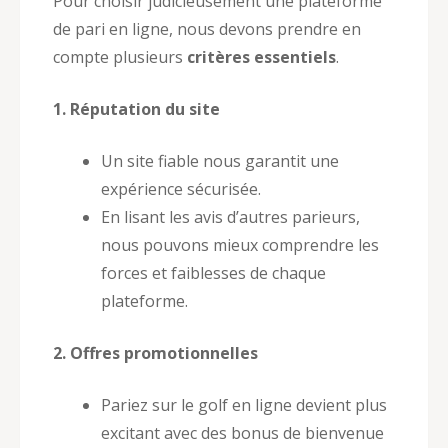
Pour choisir judicieusement une plateforme
de pari en ligne, nous devons prendre en
compte plusieurs
critères essentiels
.
1. Réputation du site
Un site fiable nous garantit une
expérience sécurisée.
En lisant les avis d’autres parieurs,
nous pouvons mieux comprendre les
forces et faiblesses de chaque
plateforme.
2. Offres promotionnelles
Pariez sur le golf en ligne devient plus
excitant avec des bonus de bienvenue