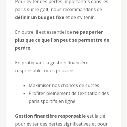
Pour éviter des pertes importantes dans les
paris sur le golf, nous recommandons de
définir un budget fixe
et de s’y tenir.
En outre, il est essentiel de
ne pas parier
plus que ce que l’on peut se permettre de
perdre
.
En pratiquant la gestion financière
responsable, nous pouvons :
Maximiser nos chances de succès
Profiter pleinement de l’excitation des
paris sportifs en ligne
Gestion financière responsable
est la clé
pour éviter des pertes significatives et pour