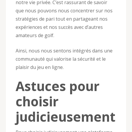
notre vie privée. C’est rassurant de savoir
que nous pouvons nous concentrer sur nos
stratégies de pari tout en partageant nos
expériences et nos succès avec d’autres
amateurs de golf.
Ainsi, nous nous sentons intégrés dans une
communauté qui valorise la sécurité et le
plaisir du jeu en ligne.
Astuces pour
choisir
judicieusement