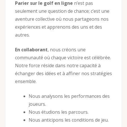
Parier sur le golf en ligne
n’est pas
seulement une question de chance; c’est une
aventure collective où nous partageons nos
expériences et apprenons des uns et des
autres.
En collaborant
, nous créons une
communauté où chaque victoire est célébrée.
Notre force réside dans notre capacité à
échanger des idées et à affiner nos stratégies
ensemble.
Nous analysons les performances des
joueurs.
Nous étudions les parcours.
Nous anticipons les conditions de jeu.