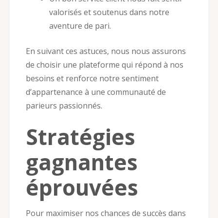
valorisés et soutenus dans notre
aventure de pari.
En suivant ces astuces, nous nous assurons
de choisir une plateforme qui répond à nos
besoins et renforce notre sentiment
d’appartenance à une communauté de
parieurs passionnés.
Stratégies
gagnantes
éprouvées
Pour maximiser nos chances de succès dans