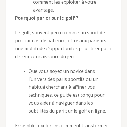
comment les exploiter à votre
avantage.
Pourquoi parier sur le golf ?
Le golf, souvent perçu comme un sport de
précision et de patience, offre aux parieurs
une multitude d’opportunités pour tirer parti
de leur connaissance du jeu.
Que vous soyez un novice dans
l’univers des paris sportifs ou un
habitué cherchant à affiner vos
techniques, ce guide est conçu pour
vous aider à naviguer dans les
subtilités du pari sur le golf en ligne.
Ensemble, explorons comment transformer