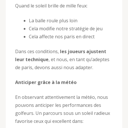
Quand le soleil brille de mille feux:
La balle roule plus loin
Cela modifie notre stratégie de jeu
Cela affecte nos paris en direct
Dans ces conditions,
les joueurs ajustent
leur technique
, et nous, en tant qu’adeptes
de paris, devons aussi nous adapter.
Anticiper grâce à la météo
En observant attentivement la météo, nous
pouvons anticiper les performances des
golfeurs. Un parcours sous un soleil radieux
favorise ceux qui excellent dans: