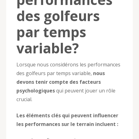
des golfeurs
par temps
variable?
Lorsque nous considérons les performances
des golfeurs par temps variable,
nous
devons tenir compte des facteurs
psychologiques
qui peuvent jouer un rôle
crucial.
Les éléments clés qui peuvent influencer
les performances sur le terrain incluent :