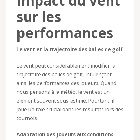
Impact du vent
sur les
performances
Le vent et la trajectoire des balles de golf
Le vent peut considérablement modifier la
trajectoire des balles de golf, influençant
ainsi les performances des joueurs. Quand
nous pensons à la météo, le vent est un
élément souvent sous-estimé. Pourtant, il
joue un rôle crucial dans les résultats lors des
tournois.
Adaptation des joueurs aux conditions