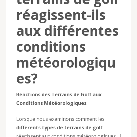
réagissent-ils
aux différentes
conditions
météorologiqu
es?
Réactions des Terrains de Golf aux
Conditions Météorologiques
Lorsque nous examinons comment les
différents types de terrains de golf
réagissent aux conditions météorologiques, il