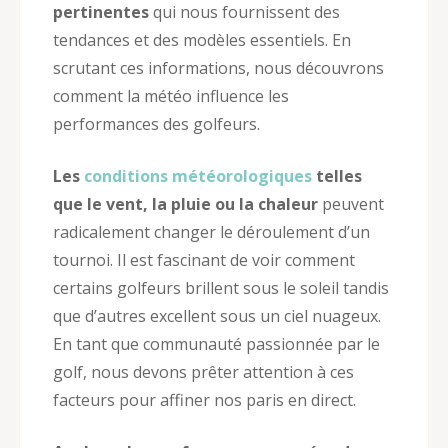
pertinentes
qui nous fournissent des
tendances et des modèles essentiels. En
scrutant ces informations, nous découvrons
comment la météo influence les
performances des golfeurs.
Les
conditions météorologiques
telles
que le vent, la pluie ou la chaleur
peuvent
radicalement changer le déroulement d’un
tournoi. Il est fascinant de voir comment
certains golfeurs brillent sous le soleil tandis
que d’autres excellent sous un ciel nuageux.
En tant que communauté passionnée par le
golf, nous devons prêter attention à ces
facteurs pour affiner nos paris en direct.