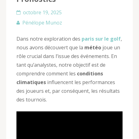
octobre 19, 2025
Pénélope Munoz
Dans notre exploration des
paris sur le golf
,
nous avons découvert que la
météo
joue un
rôle crucial dans l’issue des événements. En
tant qu’analystes, notre objectif est de
comprendre comment les
conditions
climatiques
influencent les performances
des joueurs et, par conséquent, les résultats
des tournois.