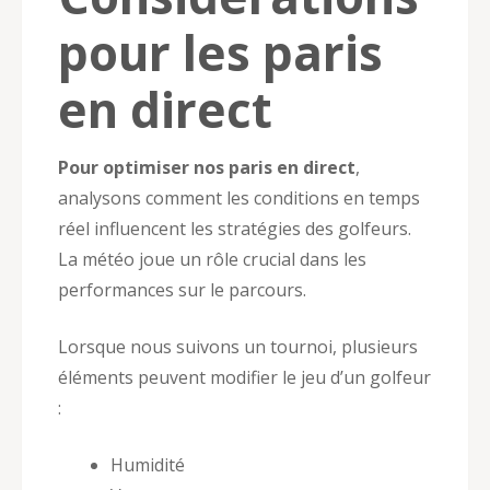
pour les paris
en direct
Pour optimiser nos paris en direct
,
analysons comment les conditions en temps
réel influencent les stratégies des golfeurs.
La météo joue un rôle crucial dans les
performances sur le parcours.
Lorsque nous suivons un tournoi, plusieurs
éléments peuvent modifier le jeu d’un golfeur
:
Humidité